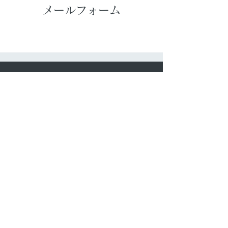
メールフォーム
​サイトマップ
​ファースの家の仕組み
​家づくり・保証制度
​住まいの知恵袋
​お問い合わせ
​リンク
​施工例（リフォーム）
施工例（外構エクステリア）