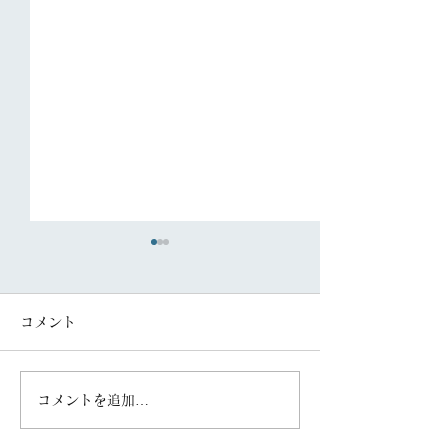
コメント
コメントを追加…
「FAS住まいの新聞
「FAS住まいの
（R08.7号）」を配信し
（R08.5号）