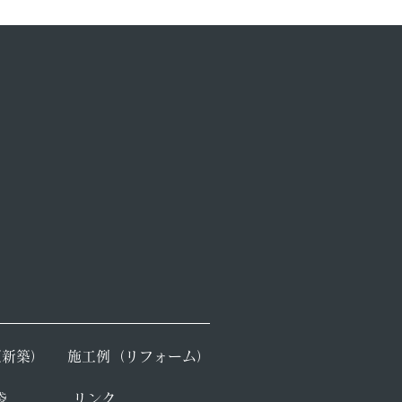
（新築）
​施工例（リフォーム）
袋
​リンク