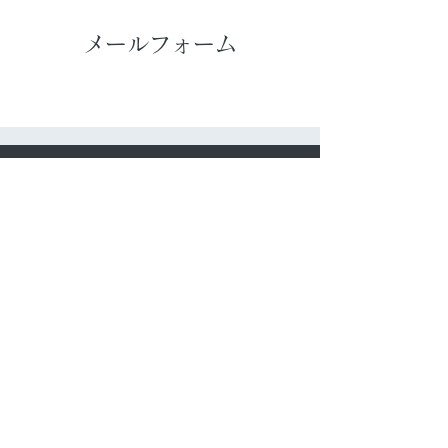
メールフォーム
​サイトマップ
​ファースの家の仕組み
​家づくり・保証制度
​住まいの知恵袋
​お問い合わせ
​リンク
​施工例（リフォーム）