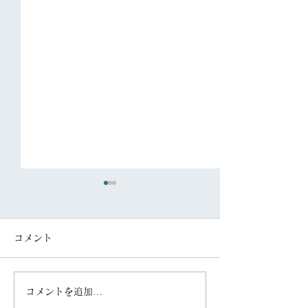
コメント
コメントを追加…
「FAS住まいの新聞
「FAS住まいの