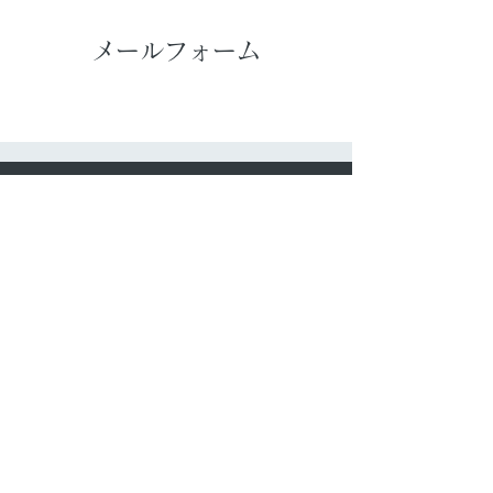
メールフォーム
​サイトマップ
​ファースの家の仕組み
​家づくり・保証制度
​住まいの知恵袋
​お問い合わせ
​リンク
​施工例（リフォーム）