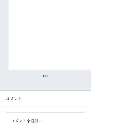
コメント
コメントを追加…
「FAS住まいの新聞
「FAS住まいの