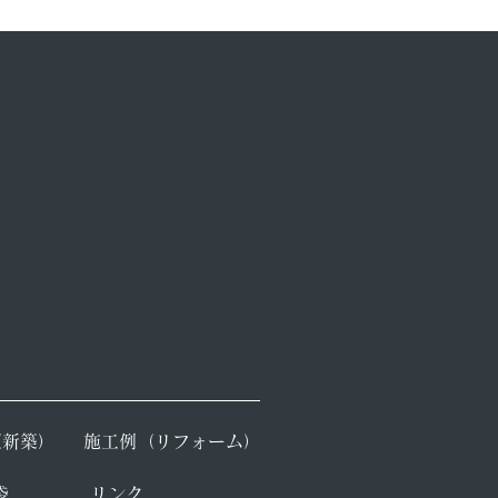
（新築）
​施工例（リフォーム）
袋
​リンク