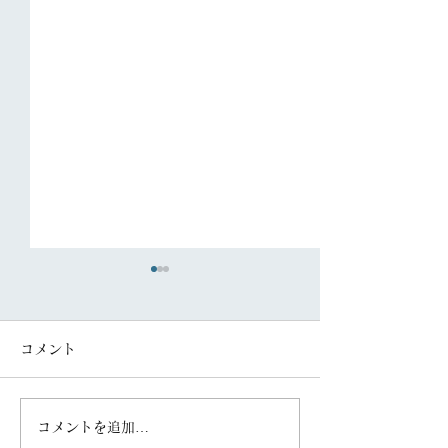
コメント
コメントを追加…
「FAS住まいの新聞
「FAS住まいの