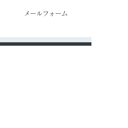
メールフォーム
​サイトマップ
​ファースの家の仕組み
​家づくり・保証制度
​住まいの知恵袋
​お問い合わせ
​リンク
​施工例（リフォーム）