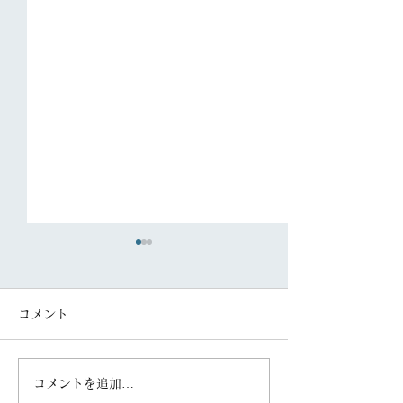
コメント
コメントを追加…
「FAS住まいの新聞
「FAS住まいの