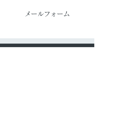
メールフォーム
​サイトマップ
​ファースの家の仕組み
​家づくり・保証制度
​住まいの知恵袋
​お問い合わせ
​リンク
​施工例（リフォーム）