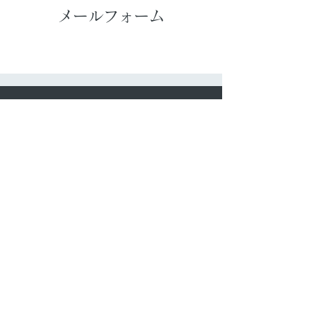
メールフォーム
​サイトマップ
​ファースの家の仕組み
​家づくり・保証制度
​住まいの知恵袋
​お問い合わせ
​リンク
​施工例（リフォーム）
施工例（外構エクステリア）