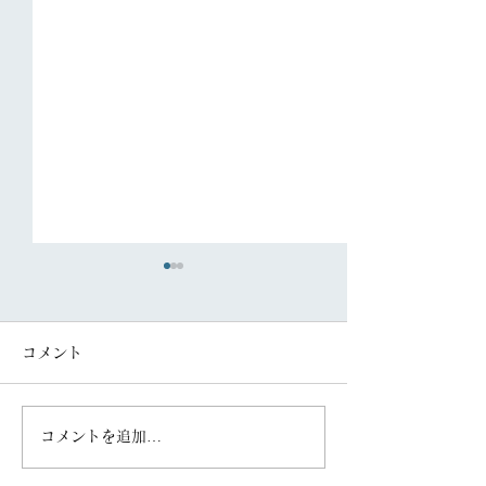
コメント
コメントを追加…
「FAS住まいの新聞
「FAS住まいの
（R08.7号）」を配信し
（R08.5号）